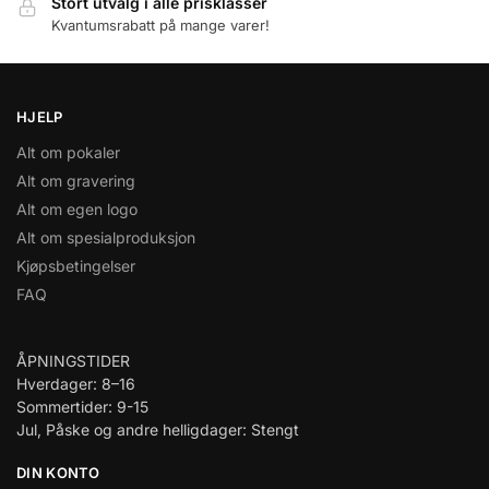
Stort utvalg i alle prisklasser
Kvantumsrabatt på mange varer!
HJELP
Alt om pokaler
Alt om gravering
Alt om egen logo
Alt om spesialproduksjon
Kjøpsbetingelser
FAQ
ÅPNINGSTIDER
Hverdager: 8–16
Sommertider: 9-15
Jul, Påske og andre helligdager: Stengt
DIN KONTO