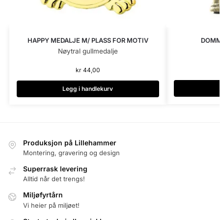
DOMM
HAPPY MEDALJE M/ PLASS FOR MOTIV
Nøytral gullmedalje
kr
44,00
Legg i handlekurv
Produksjon på Lillehammer
Montering, gravering og design
Superrask levering
Alltid når det trengs!
Miljøfyrtårn
Vi heier på miljøet!