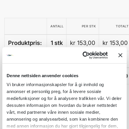
ANTALL
PER STK
TOTALT
Produktpris:
1 stk
kr 153,00
kr 153,00
Tilleggsvalg:
1 stk
kr
0,00
Sum total:
1 stk
kr 153,00
kr
153,00
Denne nettsiden anvender cookies
Vi bruker informasjonskapsler for å gi innhold og
annonser et personlig preg, for å levere sosiale
A
Legg til som favoritt
mediefunksjoner og for å analysere trafikken vår. Vi deler
l
dessuten informasjon om hvordan du bruker nettstedet
t
Fri frakt på nettordrer over kr 2 500!
e
vårt, med partnerne våre innen sosiale medier,
r
annonsering og analysearbeid, som kan kombinere den
Kvantumsrabatt mange av våre produkter
n
Ordre som haster kan sendes innad 1-2 virkedager mot tillegg
med annen informasjon du har gjort tilgjengelig for dem,