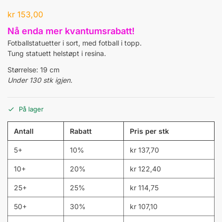
kr
153,00
Nå enda mer kvantumsrabatt!
Fotballstatuetter i sort, med fotball i topp.
Tung statuett helstøpt i resina.
Størrelse: 19 cm
Under 130 stk igjen.
På lager
Antall
Rabatt
Pris per stk
5+
10%
kr
137,70
10+
20%
kr
122,40
25+
25%
kr
114,75
50+
30%
kr
107,10