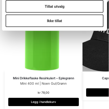
Tillat utvalg
Ikke tillat
Mini Drikkeflaske Resirkulert – Eplegrønn
Caps
Mini 400 ml | Noen Gul/Grønn
kr
78,00
Legg i handlekurv