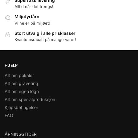
Superrask levering
Alltid når det trengs!
Miljøfyrtårn
Vi heier på miljøet!
Stort utvalg i alle prisklasser
Kvantumsrabatt på mange varer!
HJELP
Alt om pokaler
Alt om gravering
Alt om egen logo
Alt om spesialproduksjon
Kjøpsbetingelser
FAQ
ÅPNINGSTIDER