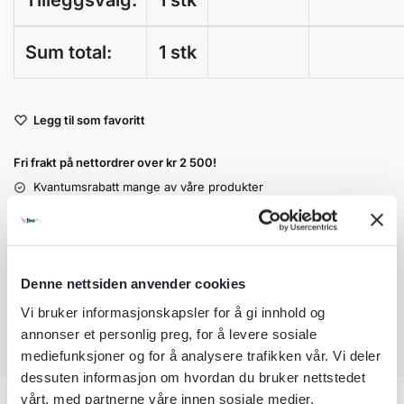
Tilleggsvalg:
1 stk
Sum total:
1 stk
A
Legg til som favoritt
l
t
Fri frakt på nettordrer over kr 2 500!
e
r
Kvantumsrabatt mange av våre produkter
n
Ordre som haster kan sendes innad 1-2 virkedager mot tillegg
a
Garantert trygg betaling
t
i
v
Denne nettsiden anvender cookies
e
Vi bruker informasjonskapsler for å gi innhold og
:
annonser et personlig preg, for å levere sosiale
mediefunksjoner og for å analysere trafikken vår. Vi deler
dessuten informasjon om hvordan du bruker nettstedet
vårt, med partnerne våre innen sosiale medier,