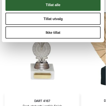
Tillat alle
Tillat utvalg
Ikke tillat
D
DART 4167
Dart-statuett i antikk finish