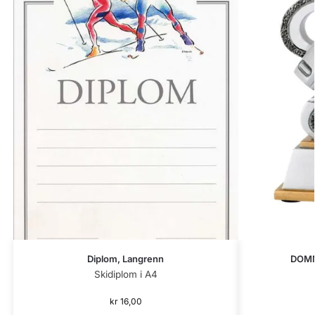
Diplom, Langrenn
DOMM
Skidiplom i A4
kr
16,00