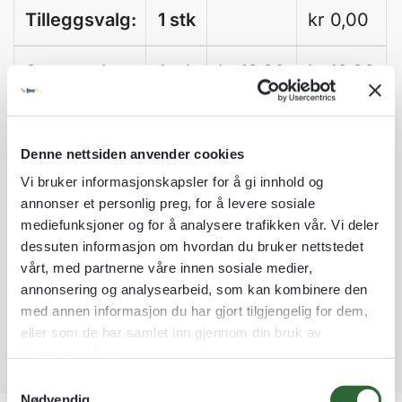
Tilleggsvalg:
1 stk
kr
0,00
Sum total:
1 stk
kr 16,00
kr
16,00
A
Legg til som favoritt
l
Denne nettsiden anvender cookies
t
Vi bruker informasjonskapsler for å gi innhold og
Fri frakt på nettordrer over kr 2 500!
e
r
annonser et personlig preg, for å levere sosiale
Kvantumsrabatt mange av våre produkter
n
mediefunksjoner og for å analysere trafikken vår. Vi deler
Ordre som haster kan sendes innad 1-2 virkedager mot tillegg
a
dessuten informasjon om hvordan du bruker nettstedet
Garantert trygg betaling
t
vårt, med partnerne våre innen sosiale medier,
i
annonsering og analysearbeid, som kan kombinere den
v
med annen informasjon du har gjort tilgjengelig for dem,
e
eller som de har samlet inn gjennom din bruk av
:
tjenestene deres.
S
Nødvendig