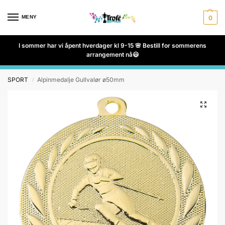
MENY
0
I sommer har vi åpent hverdager kl 9-15 🌸 Bestill for sommerens
arrangement nå😃
SPORT
Alpinmedalje Gullvalør ø50mm
/