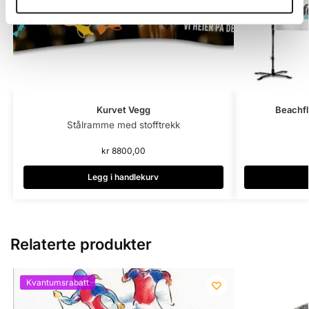
Kurvet Vegg
Beachfl
Stålramme med stofftrekk
kr
8800,00
Legg i handlekurv
Relaterte produkter
Kvantumsrabatt