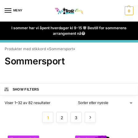
MENY
0
I sommer har vi åpent hverdager kl 9-15 🌸 Bestill for sommerens
arrangement nå😃
Produkter med stikkord «Sommersport»
Sommersport
SHOW FILTERS
Viser 1–32 av 82 resultater
1
2
3