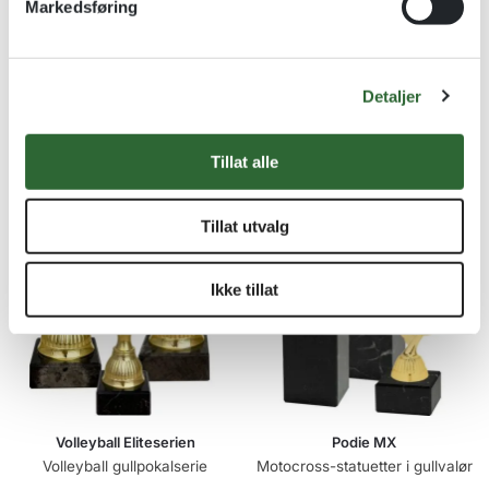
Markedsføring
tinnmotiv
a
kr
13,00
l
kr
2450,00
g
Se alternativer
Se alternativer
Detaljer
Tillat alle
Tillat utvalg
Ikke tillat
Volleyball Eliteserien
Podie MX
Volleyball gullpokalserie
Motocross-statuetter i gullvalør