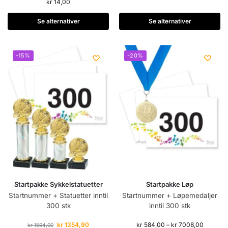
kr
14,00
Se alternativer
Se alternativer
-15%
-20%
Startpakke Sykkelstatuetter
Startpakke Løp
Startnummer + Statuetter inntil
Startnummer + Løpemedaljer
300 stk
inntil 300 stk
kr
1354,90
kr
584,00
–
kr
7008,00
kr
1594,00