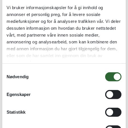
Golfstatuett støpt i resina
Golfstatuett støpt i resina
Vi bruker informasjonskapsler for å gi innhold og
annonser et personlig preg, for å levere sosiale
kr
363,00
kr
347,00
mediefunksjoner og for å analysere trafikken vår. Vi deler
Se alternativer
Se alternativer
dessuten informasjon om hvordan du bruker nettstedet
vårt, med partnerne våre innen sosiale medier,
annonsering og analysearbeid, som kan kombinere den
Kvantumsrabatt
med annen informasjon du har gjort tilgjengelig for dem,
eller som de har samlet inn gjennom din bruk av
tjenestene deres.
S
Nødvendig
a
m
t
Egenskaper
y
k
k
Statistikk
Treskjold – Oljet eik – 29x20cm
Mini Medaljen
e
Håndlaget i Norge med
Små jernmedaljer i gull-
v