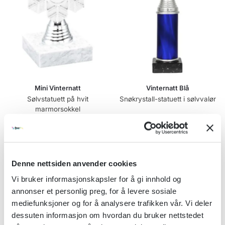
Mini Vinternatt
Vinternatt Blå
Sølvstatuett på hvit
Snøkrystall-statuett i sølvvalør
marmorsokkel
kr
148,00
kr
78,00
Se alternativer
Se alternativer
Denne nettsiden anvender cookies
Vi bruker informasjonskapsler for å gi innhold og
-46%
annonser et personlig preg, for å levere sosiale
mediefunksjoner og for å analysere trafikken vår. Vi deler
dessuten informasjon om hvordan du bruker nettstedet