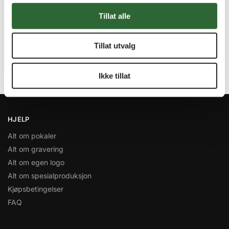
Superrask levering
Tillat alle
Alltid når det trengs!
Miljøfyrtårn
Tillat utvalg
Vi heier på miljøet!
Stort utvalg i alle prisklasser
Ikke tillat
Kvantumsrabatt på mange varer!
HJELP
Alt om pokaler
Alt om gravering
Alt om egen logo
Alt om spesialproduksjon
Kjøpsbetingelser
FAQ