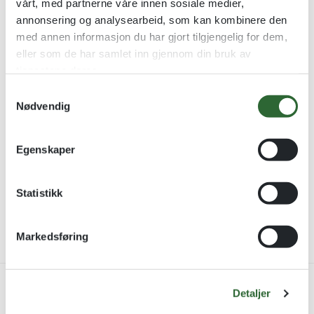
vårt, med partnerne våre innen sosiale medier,
annonsering og analysearbeid, som kan kombinere den
med annen informasjon du har gjort tilgjengelig for dem,
eller som de har samlet inn gjennom din bruk av
tjenestene deres.
S
Nødvendig
a
60mm Messingmedalje
Snowboard Metallfigur
m
Snøkrystall
Metallstatuett i 3 valører
t
Stor snømedalje i messing
Egenskaper
kr
139,00
y
kr
258,00
kr
97,00
k
k
Statistikk
Se alternativer
Se alternativer
e
Viser alle 6 resultater
v
Markedsføring
a
l
g
Produksjon på Lillehammer
Detaljer
Montering, gravering og design