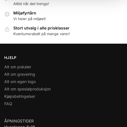
Alltid når det trengs!
Miljøfyrtårn
Vi heier på miljøet!
Stort utvalg i alle prisklasser
Kvantumsrabatt på mange varer!
HJELP
Alt om pokaler
Alt om gravering
Alt om egen logo
Alt om spesialproduksjon
Kjøpsbetingelser
FAQ
ÅPNINGSTIDER
Hverdager: 8–16