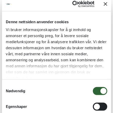
Denne nettsiden anvender cookies
Vi bruker informasjonskapsler for å gi innhold og
annonser et personlig preg, for å levere sosiale
Mini Vinternatt
Vinternatt Blå
mediefunksjoner og for å analysere trafikken vår. Vi deler
Sølvstatuett på hvit
Snøkrystall-statuett i sølvvalør
marmorsokkel
dessuten informasjon om hvordan du bruker nettstedet
kr
148,00
vårt, med partnerne våre innen sosiale medier,
kr
78,00
annonsering og analysearbeid, som kan kombinere den
med annen informasjon du har gjort tilgjengelig for dem,
Se alternativer
Se alternativer
eller som de har samlet inn gjennom din bruk av
tjenestene deres.
Kvantumsrabatt
S
Nødvendig
a
m
t
Egenskaper
y