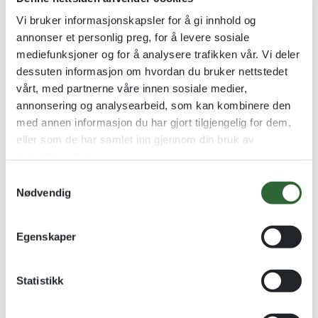
Vi bruker informasjonskapsler for å gi innhold og
annonser et personlig preg, for å levere sosiale
mediefunksjoner og for å analysere trafikken vår. Vi deler
KLIPPE – Sjakk
Sjakkhest – Metallfigur
dessuten informasjon om hvordan du bruker nettstedet
kr
468,00
–
kr
635,00
Metallstatuett i 3 valører
vårt, med partnerne våre innen sosiale medier,
kr
278,00
annonsering og analysearbeid, som kan kombinere den
med annen informasjon du har gjort tilgjengelig for dem,
Se alternativer
Se alternativer
eller som de har samlet inn gjennom din bruk av
tjenestene deres.
S
Kvantumsrabatt
Kvantumsrabatt
Nødvendig
a
m
t
Egenskaper
y
k
k
Statistikk
e
v