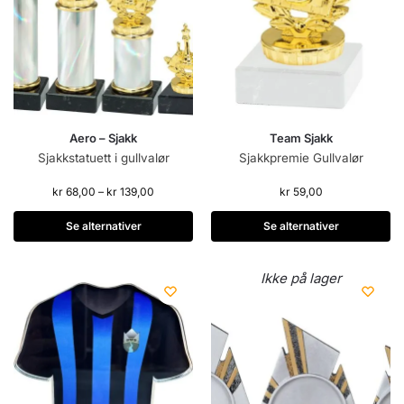
Aero – Sjakk
Team Sjakk
Sjakkstatuett i gullvalør
Sjakkpremie Gullvalør
kr
68,00
–
kr
139,00
kr
59,00
Se alternativer
Se alternativer
Ikke på lager