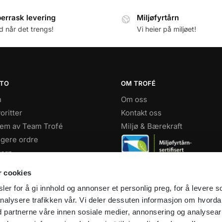
errask levering
Miljøfyrtårn
id når det trengs!
Vi heier på miljøet!
NTO
OM TROFÉ
n
Om oss
oritter
Kontakt oss
lem av Team Trofé
Miljø & Bærekraft
igere ordre
ern
Facebook
r cookies
Instagram
er for å gi innhold og annonser et personlig preg, for å levere s
Youtube
nalysere trafikken vår. Vi deler dessuten informasjon om hvord
d partnerne våre innen sosiale medier, annonsering og analysear