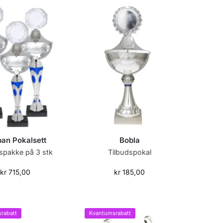
pan Pokalsett
Bobla
spakke på 3 stk
Tilbudspokal
kr
715,00
kr
185,00
rabatt
Kvantumsrabatt