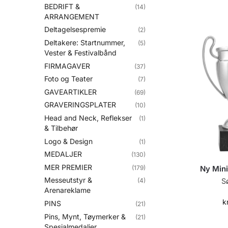
BEDRIFT &
(14)
ARRANGEMENT
Deltagelsespremie
(2)
Deltakere: Startnummer,
(5)
Vester & Festivalbånd
FIRMAGAVER
(37)
Foto og Teater
(7)
GAVEARTIKLER
(69)
GRAVERINGSPLATER
(10)
Head and Neck, Reflekser
(1)
& Tilbehør
Logo & Design
(1)
MEDALJER
(130)
MER PREMIER
(179)
Ny Mini
Messeutstyr &
(4)
S
Arenareklame
k
PINS
(21)
Pins, Mynt, Tøymerker &
(21)
Spesialmedaljer