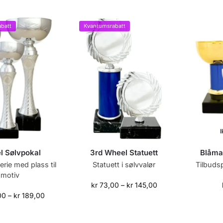
batt
Kvantumsrabatt
I
l Sølvpokal
3rd Wheel Statuett
Blåma
rie med plass til
Statuett i sølvvalør
Tilbudsp
motiv
kr
73,00
–
kr
145,00
00
–
kr
189,00