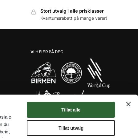
Stort utvalg i alle prisklasser
Kvantumsrabatt på mange varer!
VI HEIER PÅ DEG
Tillat alle
Her er noen av våre fantastiske
osiale
samarbeidspartnere!
an du
★★★★★
Tillat utvalg
beid,