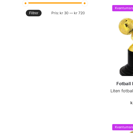
Kvantumsra
Pris:
kr 30
—
kr 720
Filtrer
Fotball
Liten fotba
k
Kvantumsra