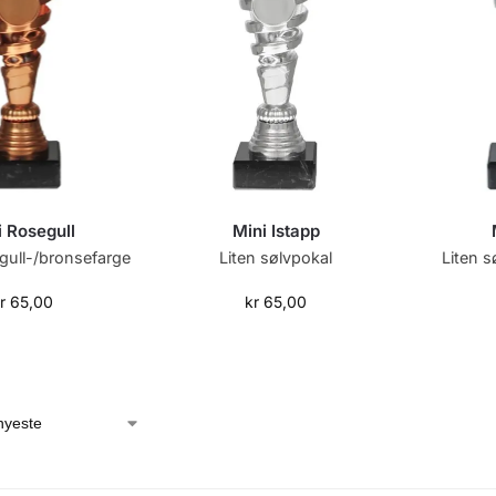
i Rosegull
Mini Istapp
egull-/bronsefarge
Liten sølvpokal
Liten s
r
65,00
kr
65,00