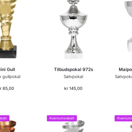
ini Gull
Tilbudspokal 972s
Maipo
n gullpokal
Sølvpokal
Sølvpoka
r
65,00
kr
145,00
batt
Kvantumsrabatt
Kvantums