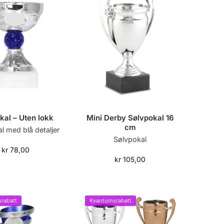
kal – Uten lokk
Mini Derby Sølvpokal 16
cm
l med blå detaljer
Sølvpokal
kr
78,00
kr
105,00
rabatt
Kvantumsrabatt