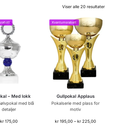
Viser alle 20 resultater
rabatt
Kvantumsrabatt
kal – Med lokk
Gullpokal Applaus
Sølvpokal med blå
Pokalserie med plass for
detaljer
motiv
kr
175,00
kr
195,00
–
kr
225,00