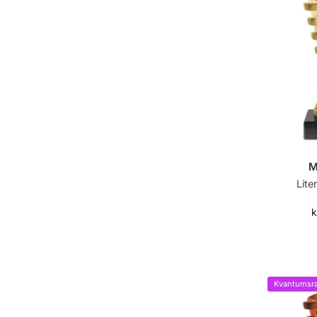
M
Lite
k
Kvantumsra