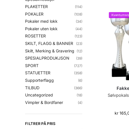
PLAKETTER
(114)
POKALER
(108)
Kvantumsra
Pokaler med lokk
(34)
Pokaler uten lokk
(44)
ROSETTER
(123)
SKILT, FLAGG & BANNER
(23)
Skilt, Merking & Gravering
(12)
SPESIALPRODUKJSON
(39)
SPORT
(727)
STATUETTER
(358)
Supporterflagg
(6)
TILBUD
Fakke
(366)
Uncategorized
Sølvpokalse
(18)
Vimpler & Bordfaner
(4)
kr
165,
FILTRER PÅ PRIS