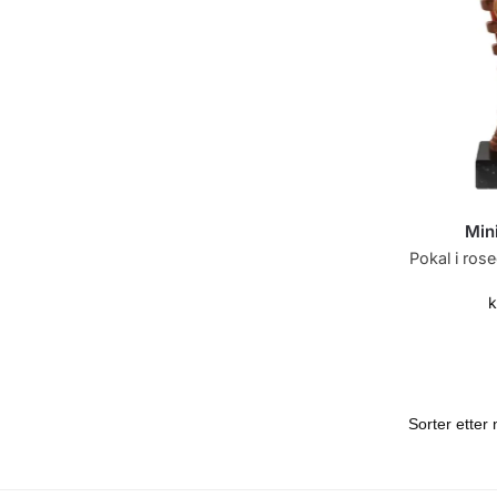
Min
Pokal i ros
k