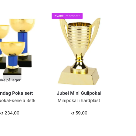
Kvantumsrabatt
kke på lager
ndag Pokalsett
Jubel Mini Gullpokal
okal-serie á 3stk
Minipokal i hardplast
kr
234,00
kr
59,00