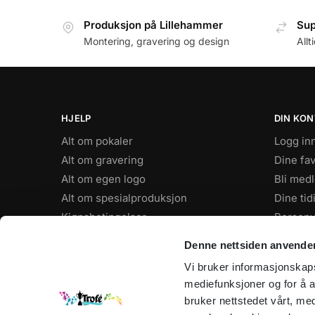
Produksjon på Lillehammer
Sup
Montering, gravering og design
Allt
HJELP
DIN KO
Alt om pokaler
Logg in
Alt om gravering
Dine fav
Alt om egen logo
Bli med
Alt om spesialproduksjon
Dine tid
Kjøpsbetingelser
Personv
FAQ
Denne nettsiden anvende
Vi bruker informasjonskapsl
ÅPNINGSTIDER
mediefunksjoner og for å a
Hverdager: 8–16
bruker nettstedet vårt, me
Sommertider: 9-15