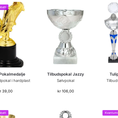
batt
 Pokalmedalje
Tilbudspokal Jazzy
Tuli
llpokal i hardplast
Sølvpokal
Tilbud
r
39,00
kr
106,00
batt
Kvantums