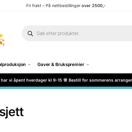
Fri frakt – På nettbestillinger
over 2500,-
alproduksjon
Gaver & Brukspremier
har vi åpent hverdager kl 9-15 🌸 Bestill for sommerens arrang
jett