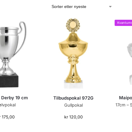
Kvantums
 Derby 19 cm
Maipo
Tilbudspokal 972G
ølvpokal
17cm – 
Gullpokal
r
175,00
kr
120,00