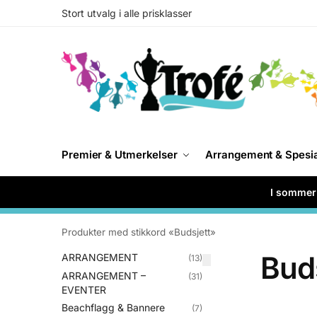
Stort utvalg i alle prisklasser
Premier & Utmerkelser
Arrangement & Spesi
I sommer 
Produkter med stikkord «Budsjett»
Buds
ARRANGEMENT
(13)
ARRANGEMENT –
(31)
EVENTER
Beachflagg & Bannere
(7)