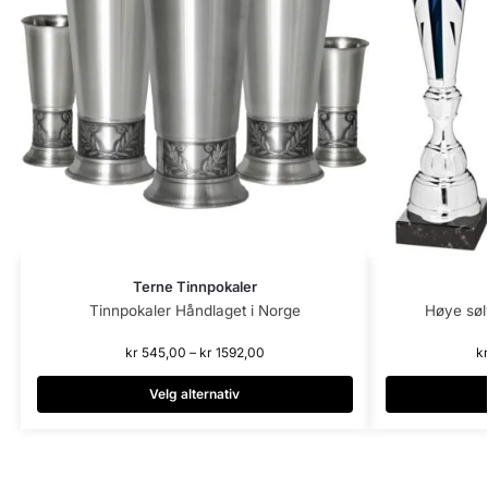
Terne Tinnpokaler
Tinnpokaler Håndlaget i Norge
Høye søl
kr
545,00
–
kr
1592,00
k
Velg alternativ