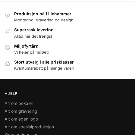
Produksjon på Lillehammer
Montering, gravering og design
Superrask levering
Alltid når det trengs!
Miljøfyrtårn
Vi heier på miljøet!
Stort utvalg i alle prisklasser
Kvantumsrabatt på mange varer!
HJELP
Alt om pokaler
Alt om gravering
Alt om egen logo
Alt om spesialproduksjon
Kjøpsbetingelser