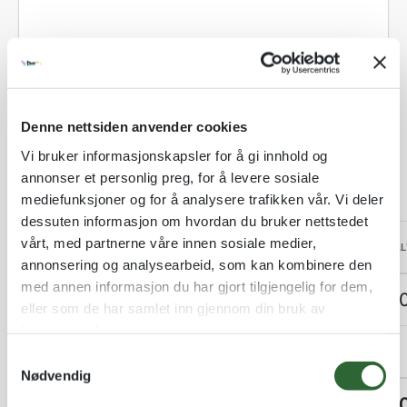
Blank / Uten motiv
Denne nettsiden anvender cookies
Vi bruker informasjonskapsler for å gi innhold og
NB: tekst skrevet her, blir ikke gravert
annonser et personlig preg, for å levere sosiale
mediefunksjoner og for å analysere trafikken vår. Vi deler
dessuten informasjon om hvordan du bruker nettstedet
vårt, med partnerne våre innen sosiale medier,
ANTALL
PER STK
TOTAL
annonsering og analysearbeid, som kan kombinere den
med annen informasjon du har gjort tilgjengelig for dem,
Produktpris:
1 stk
kr 245,00
kr 245,0
eller som de har samlet inn gjennom din bruk av
tjenestene deres.
Tilleggsvalg:
1 stk
kr
0,00
S
Nødvendig
a
m
Sum total:
1 stk
kr 245,00
kr
245,0