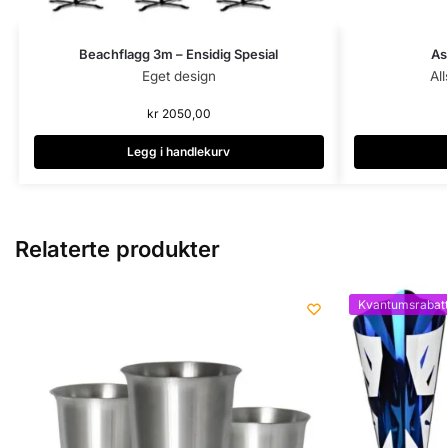
Beachflagg 3m – Ensidig Spesial
As
Eget design
All
kr
2050,00
Legg i handlekurv
Relaterte produkter
Kvantumsrabat