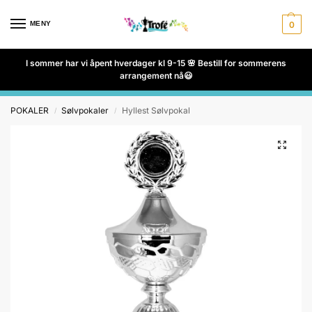
MENY
0
I sommer har vi åpent hverdager kl 9-15 🌸 Bestill for sommerens
arrangement nå😃
POKALER
Sølvpokaler
Hyllest Sølvpokal
/
/