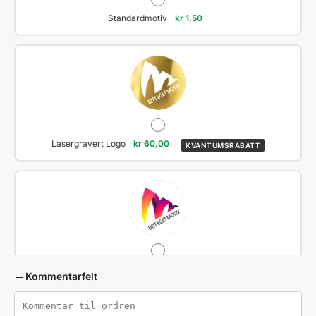
Standardmotiv
kr
1,50
Lasergravert Logo
kr
60,00
KVANTUMSRABATT
Klistremerke Fullfarge Logo
kr
29,00
KVANTUMSRABATT
Kommentarfelt