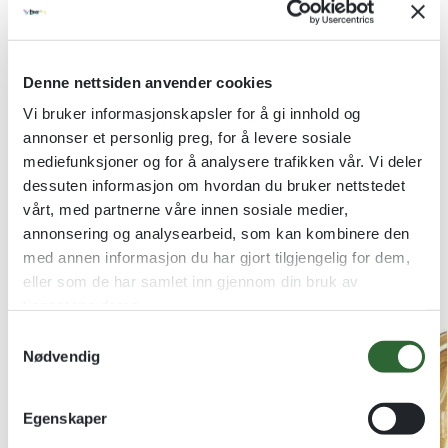
Produktnummer:
1019
Kategorier:
Medalje-tilbehør
Denne nettsiden anvender cookies
Stikkord:
Medalje-tilbehør
,
MEDALJER
Vi bruker informasjonskapsler for å gi innhold og
annonser et personlig preg, for å levere sosiale
Relaterte produkter
mediefunksjoner og for å analysere trafikken vår. Vi deler
dessuten informasjon om hvordan du bruker nettstedet
vårt, med partnerne våre innen sosiale medier,
annonsering og analysearbeid, som kan kombinere den
med annen informasjon du har gjort tilgjengelig for dem,
eller som de har samlet inn gjennom din bruk av
tjenestene deres.
S
Nødvendig
a
m
t
Egenskaper
y