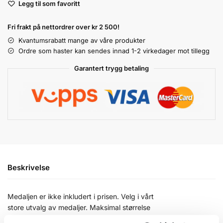
Legg til som favoritt
l
t
Fri frakt på nettordrer over kr 2 500!
e
r
Kvantumsrabatt mange av våre produkter
n
Ordre som haster kan sendes innad 1-2 virkedager mot tillegg
a
Garantert trygg betaling
t
i
v
e
:
Beskrivelse
Medaljen er ikke inkludert i prisen. Velg i vårt
store utvalg av medaljer. Maksimal størrelse
på medaljen er 60 mm.