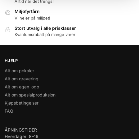
Alltid når det trengs!
Miljøfyrtårn
Vi heier på miljøet!
Stort utvalg i alle prisklasser
Kvantumsrabatt på mange varer!
HJELP
Alt om pokaler
Alt om gravering
Alt om egen logo
Alt om spesialproduksjon
Kjøpsbetingelser
FAQ
ÅPNINGSTIDER
Hverdager: 8–16