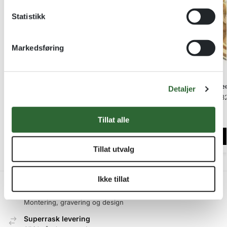
k
k
Statistikk
e
v
Markedsføring
a
l
g
Langrenn Friteknikk – 32mm Jernmedalje
Turnmed
Detaljer
32 mm Jernmedalje
3
kr
14,00
Tillat alle
Legg i handlekurv
Tillat utvalg
Ikke tillat
Produksjon på Lillehammer
Montering, gravering og design
Superrask levering